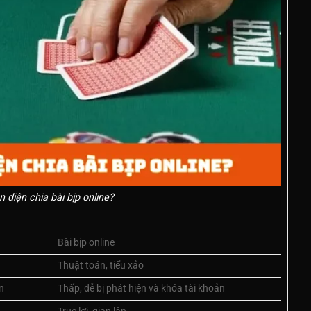
 diện chia bài bịp online?
Bài bịp online
Thuật toán, tiểu xảo
n
Thấp, dễ bị phát hiện và khóa tài khoản