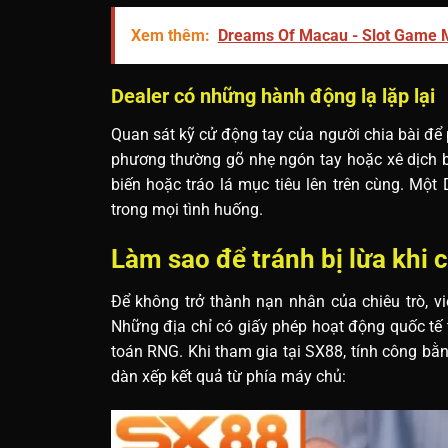
Xem thêm:
Dreams Of Macau - Slot Game 
Dealer có những hành động lạ lặp lại
Quan sát kỹ cử động tay của người chia bài để
phương thường gõ nhẹ ngón tay hoặc xê dịch bộ
biến hoặc tráo lá mục tiêu lên trên cùng. Một
trong mọi tình huống.
Làm sao để tránh bị lừa khi c
Để không trở thành nạn nhân của chiêu trò, vi
Những địa chỉ có giấy phép hoạt động quốc tế 
toán RNG. Khi tham gia tại SX88, tính công bằng 
dàn xếp kết quả từ phía máy chủ: