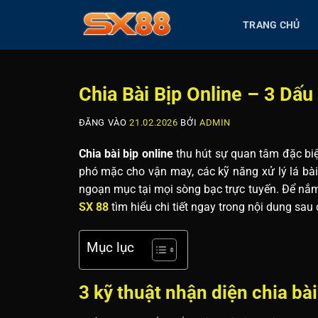
TRANG CHỦ
Chia Bài Bịp Online – 3 Dấ
ĐĂNG VÀO
21.02.2026
BỞI
ADMIN
Chia bài bịp online
thu hút sự quan tâm đặc biệ
phó mặc cho vận may, các kỹ năng xử lý lá bài 
ngoạn mục tại mọi sòng bạc trực tuyến. Để nắm
SX 88
tìm hiểu chi tiết ngay trong nội dung sau 
Mục lục
3 kỹ thuật nhận diện chia bà