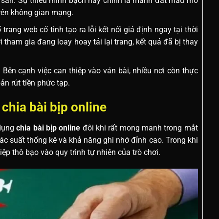
nh sẵn. Sự thiếu minh bạch này chính là mảnh đất màu mỡ
rên không gian mạng.
trang web cố tình tạo ra lỗi kết nối giả định ngay tại thời
 tham gia đang loay hoay tải lại trang, kết quả đã bị thay
 Bên cạnh việc can thiệp vào ván bài, nhiều nơi còn thực
n rút tiền phức tạp.
chia bài bịp online
 dụng
chia bài bịp online
đôi khi rất mong manh trong mắt
xác suất thống kê và khả năng ghi nhớ đỉnh cao. Trong khi
iệp thô bạo vào quy trình tự nhiên của trò chơi.