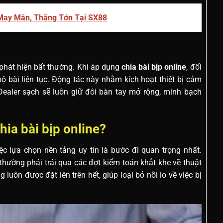
May Mắn, Thắng Tớn Tại SX88
 phát hiện bất thường. Khi áp dụng
chia bài bịp online
, đối
 bài liên tục. Động tác này nhằm kích hoạt thiết bị cảm
 Dealer sạch sẽ luôn giữ đôi bàn tay mở rộng, minh bạch
hia bài bịp online?
ệc lựa chọn nền tảng uy tín là bước đi quan trọng nhất.
thường phải trải qua các đợt kiểm toán khắt khe về thuật
luôn được đặt lên trên hết, giúp loại bỏ nỗi lo về việc bị