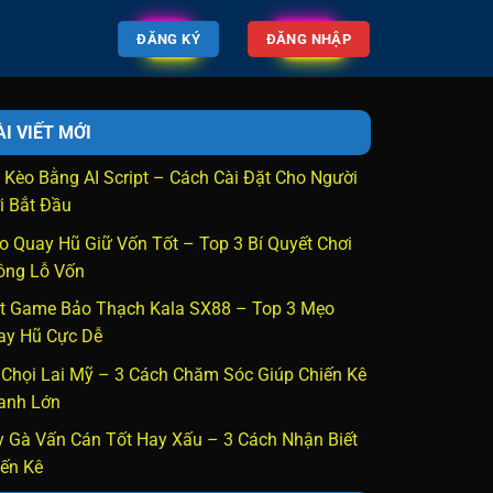
ĐĂNG KÝ
ĐĂNG NHẬP
ÀI VIẾT MỚI
 Kèo Bằng AI Script – Cách Cài Đặt Cho Người
i Bắt Đầu
o Quay Hũ Giữ Vốn Tốt – Top 3 Bí Quyết Chơi
ông Lỗ Vốn
ot Game Bảo Thạch Kala SX88 – Top 3 Mẹo
ay Hũ Cực Dễ
 Chọi Lai Mỹ – 3 Cách Chăm Sóc Giúp Chiến Kê
anh Lớn
y Gà Vấn Cán Tốt Hay Xấu – 3 Cách Nhận Biết
iến Kê