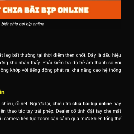
biết chia bài bịp online
ật lag bất thường tại thời điểm then chốt. Đây là dấu hiệu
ờng khó nhận thấy. Phải kiểm tra độ trễ âm thanh so với
ông khớp với tiếng động phát ra, khả năng cao hệ thống
ìn
hiều, rõ nét. Ngược lại, chiêu trò
chia bài bịp online
hay
n thao tác tay trái phép. Dealer cố tình đặt tay che mất
u camera liên tục zoom cận cảnh quá mức khiến tổng thể