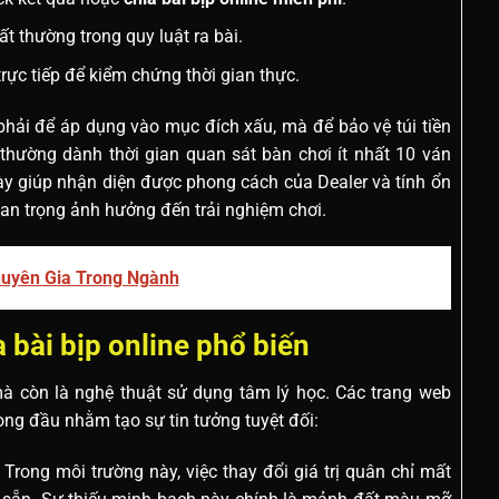
ất thường trong quy luật ra bài.
rực tiếp để kiểm chứng thời gian thực.
hải để áp dụng vào mục đích xấu, mà để bảo vệ túi tiền
hường dành thời gian quan sát bàn chơi ít nhất 10 ván
này giúp nhận diện được phong cách của Dealer và tính ổn
uan trọng ảnh hưởng đến trải nghiệm chơi.
huyên Gia Trong Ngành
 bài bịp online phổ biến
mà còn là nghệ thuật sử dụng tâm lý học. Các trang web
ng đầu nhằm tạo sự tin tưởng tuyệt đối:
 Trong môi trường này, việc thay đổi giá trị quân chỉ mất