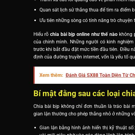
Quan sát lịch sử thắng thua để tìm ra điểm b
Ưu tiên những sòng có tính năng trò chuyện t
Hiểu rõ
chia bài bịp online như thế nào
không p
của chính mình. Những người có kinh nghiệm t
trước khi bắt đầu đặt mức tiền đầu tiên. Điều 
định của đường truyền internet, vốn là yếu tố q
Xem thêm:
Đánh Giá SX88 Toàn Diện Từ C
Bí mật đằng sau các loại chia
Chia bài bịp không chỉ đơn thuần là tráo bài 
gian lận thường cho phép thắng nhỏ ở những vò
Gian lận bằng hình ảnh hiển thị kỹ thuật số: