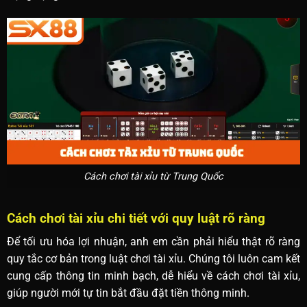
Cách chơi tài xỉu từ Trung Quốc
Cách chơi tài xỉu chi tiết với quy luật rõ ràng
Để tối ưu hóa lợi nhuận, anh em cần phải hiểu thật rõ ràng
quy tắc cơ bản trong luật chơi tài xỉu. Chúng tôi luôn cam kết
cung cấp thông tin minh bạch, dễ hiểu về cách chơi tài xỉu,
giúp người mới tự tin bắt đầu đặt tiền thông minh.