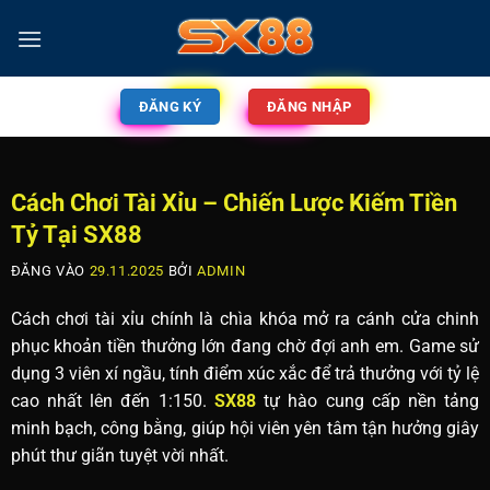
ĐĂNG KÝ
ĐĂNG NHẬP
Cách Chơi Tài Xỉu – Chiến Lược Kiếm Tiền
Tỷ Tại SX88
ĐĂNG VÀO
29.11.2025
BỞI
ADMIN
Cách chơi tài xỉu chính là chìa khóa mở ra cánh cửa chinh
phục khoản tiền thưởng lớn đang chờ đợi anh em. Game sử
dụng 3 viên xí ngầu, tính điểm xúc xắc để trả thưởng với tỷ lệ
cao nhất lên đến 1:150.
SX88
tự hào cung cấp nền tảng
minh bạch, công bằng, giúp hội viên yên tâm tận hưởng giây
phút thư giãn tuyệt vời nhất.