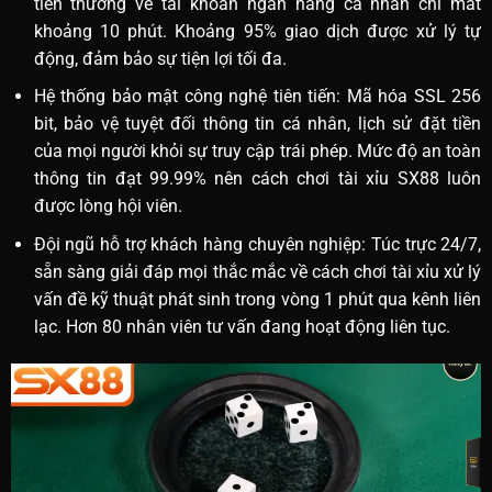
tiền thưởng về tài khoản ngân hàng cá nhân chỉ mất
khoảng 10 phút. Khoảng 95% giao dịch được xử lý tự
động, đảm bảo sự tiện lợi tối đa.
Hệ thống bảo mật công nghệ tiên tiến: Mã hóa SSL 256
bit, bảo vệ tuyệt đối thông tin cá nhân, lịch sử đặt tiền
của mọi người khỏi sự truy cập trái phép. Mức độ an toàn
thông tin đạt 99.99% nên cách chơi tài xỉu SX88 luôn
được lòng hội viên.
Đội ngũ hỗ trợ khách hàng chuyên nghiệp: Túc trực 24/7,
sẵn sàng giải đáp mọi thắc mắc về cách chơi tài xỉu xử lý
vấn đề kỹ thuật phát sinh trong vòng 1 phút qua kênh liên
lạc. Hơn 80 nhân viên tư vấn đang hoạt động liên tục.