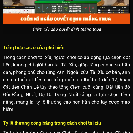
Điểm xí ngầu quyết định thắng thua
Tổng hợp các ô cửa phổ biến
Trong cách chơi tài xỉu, người chơi có đa dạng lựa chọn đặt
tiền, không chỉ giới hạn tại Tài Xỉu, giúp tăng cường sự hấp
dẫn, phong phú cho từng ván. Ngoài cửa Tài Xỉu cơ bản, anh
em có thể đặt tiền cho tổng điểm cụ thể từ 4 đến 17, hoặc
đặt tiền Chẵn Lẻ tùy theo tổng điểm cuối cùng. Đặt tiền Bộ
Đôi Đồng Nhất, Bộ Ba Đồng Nhất cũng là lựa chọn tiềm
năng, mang lại tỷ lệ thưởng cao hơn hẳn cho tay cược mạo
hiểm.
Tỷ lệ thưởng công bằng trong cách chơi tài xỉu
Tỷ lệ trả thưởng được quy định rõ ràng, phụ thuộc độ khó