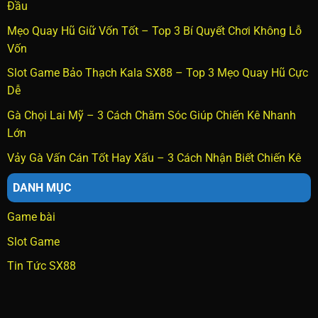
Đầu
Mẹo Quay Hũ Giữ Vốn Tốt – Top 3 Bí Quyết Chơi Không Lỗ
Vốn
Slot Game Bảo Thạch Kala SX88 – Top 3 Mẹo Quay Hũ Cực
Dễ
Gà Chọi Lai Mỹ – 3 Cách Chăm Sóc Giúp Chiến Kê Nhanh
Lớn
Vảy Gà Vấn Cán Tốt Hay Xấu – 3 Cách Nhận Biết Chiến Kê
DANH MỤC
Game bài
Slot Game
Tin Tức SX88