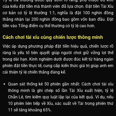
của kiểu đặt tiền mà thành viên đã lựa chọn. Đặt tiền Tài Xỉu
cơ bản có tỷ lệ thưởng 1:1, nghĩa là đặt 100 nghìn đồng
thắng nhận lại 200 nghìn đồng bao gồm vốn ban đầu. Đặt
tiền vào Tổng điểm cụ thể thường có tỷ lệ cao hơn.
Cách chơi tài xỉu cùng chiến lược thông minh
Việc áp dụng phương pháp đặt tiền hiệu quả, chiến lược rõ
ràng là yếu tố tiên quyết giúp người chơi giữ vững lợi thế
trong dài hạn. Kinh nghiệm dưới được đúc kết từ hàng ngàn
phiên đặt tiền thực tế, cung cấp kiến thức giá trị giúp anh em
cải thiện tỷ lệ chiến thắng đáng kể.
Quan sát thống kê 50 phiên gần nhất: Cách chơi tài xỉu
thông minh là ghi chép số lần Tài Xỉu xuất hiện, tỷ lệ
Chẵn Lẻ, tìm kiếm quy luật lặp lại của kết quả. Ví dụ, nếu
10 phiên liên tiếp về Xỉu, xác suất về Tài trong phiên thứ
11 sẽ tăng khoảng 65%.