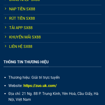
NẠP TIỀN SX88
RÚT TIỀN SX88
TẢI APP SX88
KHUYẾN MÃI SX88
LIÊN HỆ SX88
THÔNG TIN THƯƠNG HIỆU
Thương hiệu: Giải trí trực tuyến
Website:
https://zuo.uk.com/
Địa chỉ: 21 Ng. 88 P. Trung Kính, Yên Hoà, Cầu Giấy, Hà
Nội, Việt Nam