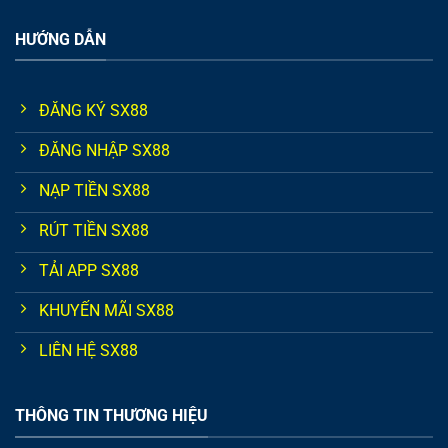
HƯỚNG DẪN
ĐĂNG KÝ SX88
ĐĂNG NHẬP SX88
NẠP TIỀN SX88
RÚT TIỀN SX88
TẢI APP SX88
KHUYẾN MÃI SX88
LIÊN HỆ SX88
THÔNG TIN THƯƠNG HIỆU