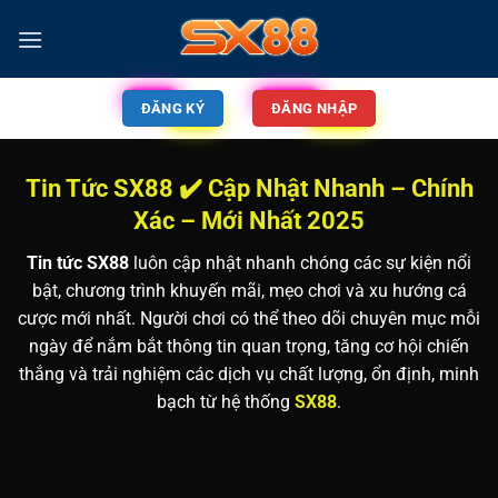
ĐĂNG KÝ
ĐĂNG NHẬP
Tin Tức SX88 ✔️ Cập Nhật Nhanh – Chính
Xác – Mới Nhất 2025
Tin tức SX88
luôn cập nhật nhanh chóng các sự kiện nổi
bật, chương trình khuyến mãi, mẹo chơi và xu hướng cá
cược mới nhất. Người chơi có thể theo dõi chuyên mục mỗi
ngày để nắm bắt thông tin quan trọng, tăng cơ hội chiến
thắng và trải nghiệm các dịch vụ chất lượng, ổn định, minh
bạch từ hệ thống
SX88
.