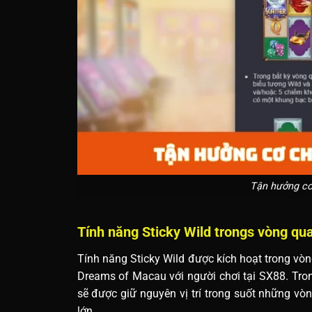
Tận hưởng cơ
Tính năng Sticky Wild trongs vòng qu
Tính năng Sticky Wild được kích hoạt trong vò
Dreams of Macau với người chơi tại SX88. Tron
sẽ được giữ nguyên vị trí trong suốt những vòn
lớn.