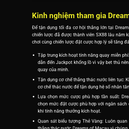
Kinh nghiệm tham gia Dream
Để tận dụng tối đa cơ hội thắng lớn tại Dre
chiến lược đã được thành viên SX88 lâu năm kiể
chơi cùng chiến lược đặt cược hợp lý sẽ tăng đ
Tập trung kích hoạt tính năng quay miễn ph
dẫn đến Jackpot khổng lồ vì vậy bet thủ nên
quay của mình.
Tận dụng cơ chế thắng thác nước liên tục: K
cơ chế thác nước để tận dụng hệ số nhân tăn
Lựa chọn mức cược phù hợp tần suất: Drea
chọn mức đặt cược phù hợp với ngân sách c
khi tính năng thưởng kích hoạt.
Quan sát biểu tượng Thẻ Vàng: Luôn quan 
thắng thác nước Dreams of Macau vì chúng 