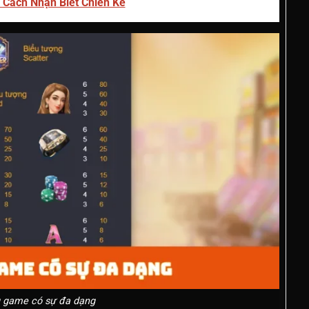
 Cách Nhận Biết Chiến Kê
g game có sự đa dạng