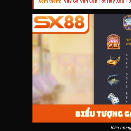
Xem thêm:
Vảy Gà Vấn Cán Tốt Hay Xấu - 3
Biểu tượn