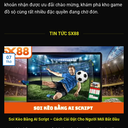
khoản nhận được ưu đãi chào mừng, khám phá kho game
đồ sộ cùng rất nhiều đặc quyền đang chờ đón.
TIN TỨC SX88
07
Th3
Soi Kèo Bằng AI Script – Cách Cài Đặt Cho Người Mới Bắt Đầu
Soi kèo bằng AI script trở thành xu hướng giúp người chơi làm