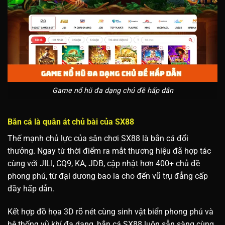
Game nổ hũ đa dạng chủ đề hấp dẫn
Bắn cá là quân át chủ bài của SX88
Thế mạnh chủ lực của sân chơi SX88 là bắn cá đổi
thưởng. Ngay từ thời điểm ra mắt thương hiệu đã hợp tác
cùng với JILI, CQ9, KA, JDB, cập nhật hơn 400+ chủ đề
phong phú, từ đại dương bao la cho đến vũ trụ đẳng cấp
đầy hấp dẫn.
Kết hợp đồ họa 3D rõ nét cùng sinh vật biển phong phú và
hệ thống vũ khí đa dạng, bắn cá SX88 luôn sẵn sàng cùng