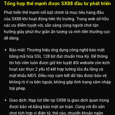
Phát triển thế mạnh nổi bật chính là mục tiêu hàng đầu
của SX88 khi hoạt động trên thị trường. Trang web sở hữu
các ưu điểm tuyệt vời, sẵn sàng cùng người chơi tận
hưởng giây phút thư giãn ấn tượng và rinh tiền thưởng cực
dễ dàng.
Bảo mật: Thương hiệu ứng dụng công nghệ bảo mật
bằng mã hóa SSL 128 bit đạt chuẩn Hoa Kỳ. Để thông
tin hội viên luôn được giữ kín tuyệt đối website còn kích
hoạt xác thực 2 yếu tố kết hợp tường lửa đa tầng và
mật khẩu MD5. Điều này cam kết dữ liệu được bảo vệ
không rò rỉ ra bên ngoài, không gặp tình trạng xâm nhập
trái phép.
Giao dịch: Nạp rút tiền tại SX88 là giao dịch quan trọng
được bảo vệ bằng bảo mật an toàn. Cùng với đó sân
chơi tích hợp ví điện tử, thẻ cào, chuyển khoản ngân