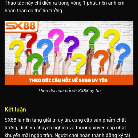
hoàn toàn có thể tin tưởng.
Theo dõi câu hỏi về SX88 uy tín
Kết luận
SX88 là nền tảng giải trí uy tín, cung cấp sản phẩm chất
lượng, dịch vụ chuyên nghiệp và thường xuyên cập nhật
khuyến mãi ngập tràn. Người chơi hoàn thành đăng ký tài