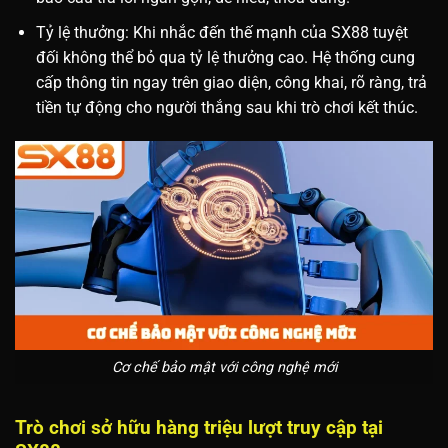
Tỷ lệ thưởng: Khi nhắc đến thế mạnh của SX88 tuyệt
đối không thể bỏ qua tỷ lệ thưởng cao. Hệ thống cung
cấp thông tin ngay trên giao diện, công khai, rõ ràng, trả
tiền tự động cho người thắng sau khi trò chơi kết thúc.
Cơ chế bảo mật với công nghệ mới
Trò chơi sở hữu hàng triệu lượt truy cập tại
SX88