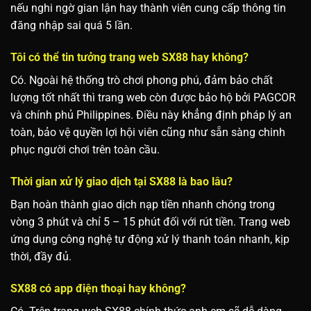
đăng nhập sai quá 5 lần.
Tôi có thể tin tưởng trang web SX88 hay không?
Có. Ngoài hệ thống trò chơi phong phú, đảm bảo chất
lượng tốt nhất thì trang web còn được bảo hộ bởi PAGCOR
và chính phủ Philippines. Điều này khẳng định pháp lý an
toàn, bảo vệ quyền lợi hội viên cũng như sẵn sàng chinh
phục người chơi trên toàn cầu.
Thời gian xử lý giao dịch tại SX88 là bao lâu?
Bạn hoàn thành giao dịch nạp tiền nhanh chóng trong
vòng 3 phút và chỉ 5 – 15 phút đối với rút tiền. Trang web
ứng dụng công nghệ tự động xử lý thanh toán nhanh, kịp
thời, đầy đủ.
SX88 có app điện thoại hay không?
Có. Trên trang web SX88 chính thức anh em sẽ dễ dàng