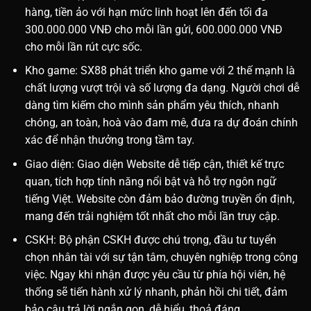
hàng, tiền ảo với hạn mức linh hoạt lên đến tối đa
300.000.000 VNĐ cho mỗi lần gửi, 600.000.000 VNĐ
cho mỗi lần rút cực sốc.
Kho game: SX88 phát triển kho game với 2 thế mạnh là
chất lượng vượt trội và số lượng đa dạng. Người chơi dễ
dàng tìm kiếm cho mình sản phẩm yêu thích, nhanh
chóng, an toàn, hoà vào đam mê, đưa ra dự đoán chính
xác để nhận thưởng trong tầm tay.
Giao diện: Giao diện Website dễ tiếp cận, thiết kế trực
quan, tích hợp tính năng nổi bật và hỗ trợ ngôn ngữ
tiếng Việt. Website còn đảm bảo đường truyền ổn định,
mang đến trải nghiệm tốt nhất cho mỗi lần truy cập.
CSKH: Bộ phận CSKH được chú trọng, đầu tư tuyển
chọn nhân tài với sự tận tâm, chuyên nghiệp trong công
việc. Ngay khi nhận được yêu cầu từ phía hội viên, hệ
thống sẽ tiến hành xử lý nhanh, phản hồi chi tiết, đảm
bảo câu trả lời ngắn gọn, dễ hiểu, thoả đáng.